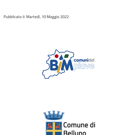
torna
all'inizio
Pubblicato il: Martedì, 10 Maggio 2022
del
contenuto